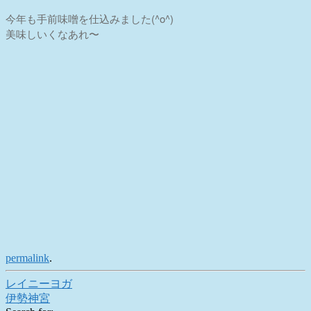
今年も手前味噌を仕込みました(^o^)
美味しいくなあれ〜
permalink
.
Post
レイニーヨガ
伊勢神宮
navigation